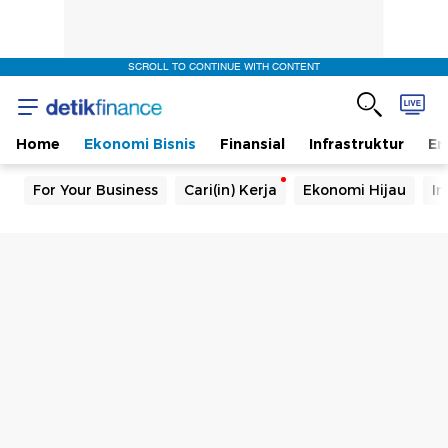
SCROLL TO CONTINUE WITH CONTENT
Home
Ekonomi Bisnis
Finansial
Infrastruktur
En
For Your Business
Cari(in) Kerja
Ekonomi Hijau
In