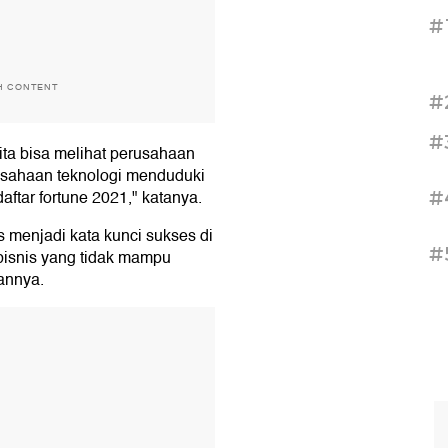
#
H CONTENT
#
#
ita bisa melihat perusahaan
rusahaan teknologi menduduki
aftar fortune 2021," katanya.
#
s menjadi kata kunci sukses di
#
bisnis yang tidak mampu
annya.
T