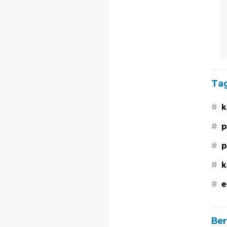
Tag
#
k
#
p
#
p
#
k
#
e
Ber