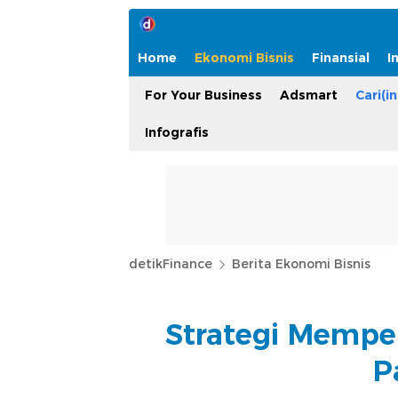
Home
Ekonomi Bisnis
Finansial
I
For Your Business
Adsmart
Cari(in
Infografis
detikFinance
Berita Ekonomi Bisnis
Strategi Mempe
P