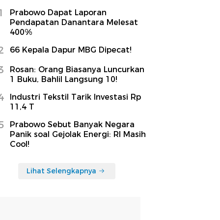
1
Prabowo Dapat Laporan
Pendapatan Danantara Melesat
400%
2
66 Kepala Dapur MBG Dipecat!
3
Rosan: Orang Biasanya Luncurkan
1 Buku, Bahlil Langsung 10!
4
Industri Tekstil Tarik Investasi Rp
11,4 T
5
Prabowo Sebut Banyak Negara
Panik soal Gejolak Energi: RI Masih
Cool!
Lihat Selengkapnya