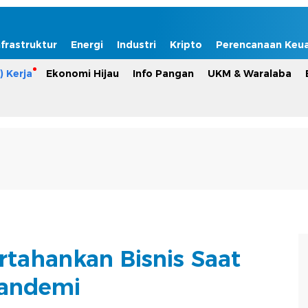
nfrastruktur
Energi
Industri
Kripto
Perencanaan Keu
) Kerja
Ekonomi Hijau
Info Pangan
UKM & Waralaba
rtahankan Bisnis Saat
andemi