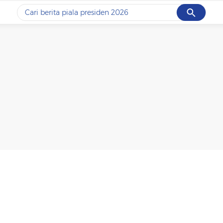
Cancel
Yang sedang ramai dicari
#1
data live draw sgp
#2
piala presiden 2026
#3
prabowo
#4
iran
#5
gempa hari ini
Promoted
Terakhir yang dicari
Loading...