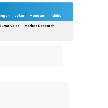
angan
Loker
Moneter
Indeks
Bursa Valas
Market Research