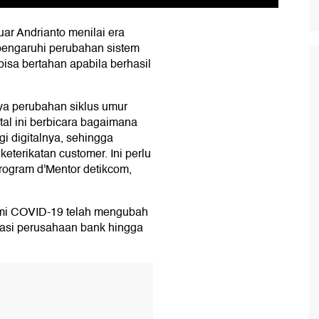
r Andrianto menilai era
pengaruhi perubahan sistem
 bisa bertahan apabila berhasil
ya perubahan siklus umur
ital ini berbicara bagaimana
gi digitalnya, sehingga
terikatan customer. Ini perlu
program d'Mentor detikcom,
emi COVID-19 telah mengubah
inasi perusahaan bank hingga