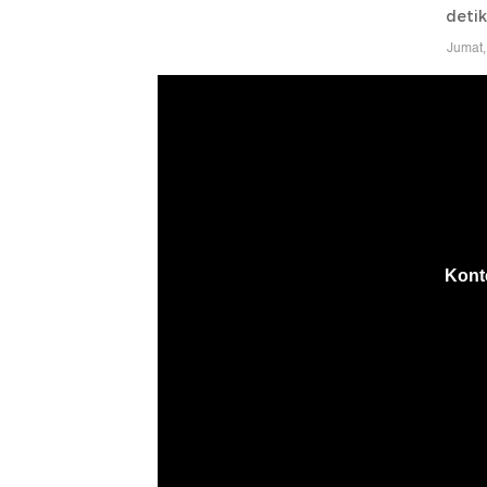
deti
Jumat,