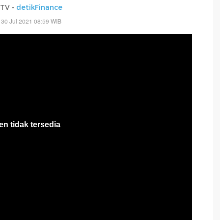
kTV -
detikFinance
 30 Jul 2021 08:59 WIB