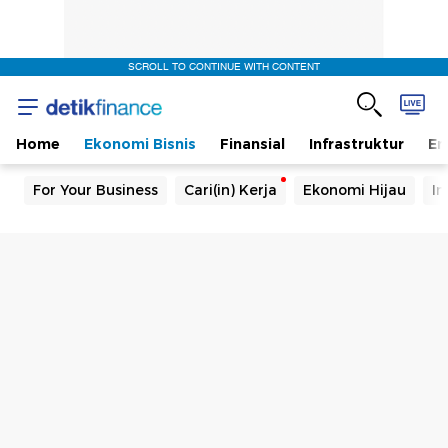
SCROLL TO CONTINUE WITH CONTENT
Home
Ekonomi Bisnis
Finansial
Infrastruktur
En
For Your Business
Cari(in) Kerja
Ekonomi Hijau
In