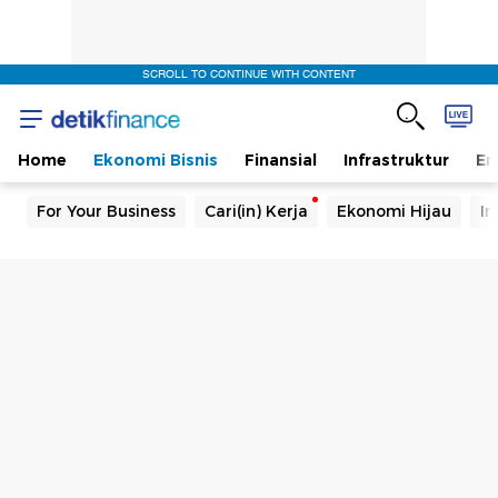
SCROLL TO CONTINUE WITH CONTENT
Home
Ekonomi Bisnis
Finansial
Infrastruktur
En
For Your Business
Cari(in) Kerja
Ekonomi Hijau
In