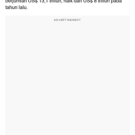
berjumlah US$ 13,1 triliun, naik dari US$ 8 triliun pada
tahun lalu.
ADVERTISEMENT