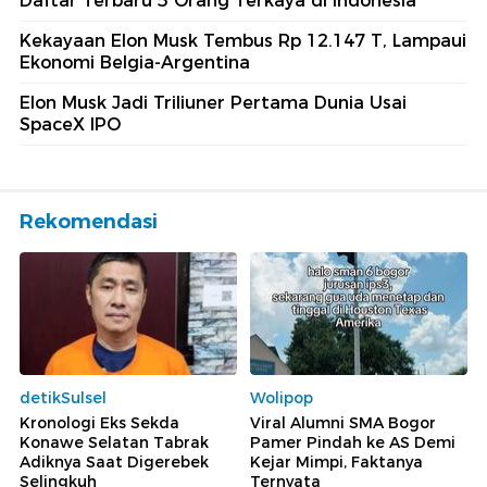
Daftar Terbaru 5 Orang Terkaya di Indonesia
Kekayaan Elon Musk Tembus Rp 12.147 T, Lampaui
Ekonomi Belgia-Argentina
Elon Musk Jadi Triliuner Pertama Dunia Usai
SpaceX IPO
Rekomendasi
detikSulsel
Wolipop
Kronologi Eks Sekda
Viral Alumni SMA Bogor
Konawe Selatan Tabrak
Pamer Pindah ke AS Demi
Adiknya Saat Digerebek
Kejar Mimpi, Faktanya
Selingkuh
Ternyata