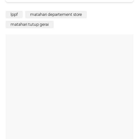
lppf
matahari departement store
matahari tutup gerai