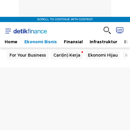
SCROLL TO CONTINUE WITH CONTENT
Home
Ekonomi Bisnis
Finansial
Infrastruktur
En
For Your Business
Cari(in) Kerja
Ekonomi Hijau
In