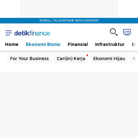
SCROLL TO CONTINUE WITH CONTENT
Home
Ekonomi Bisnis
Finansial
Infrastruktur
En
For Your Business
Cari(in) Kerja
Ekonomi Hijau
In