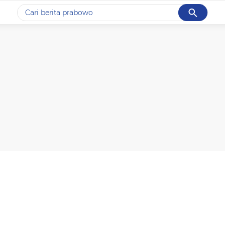
Cancel
Yang sedang ramai dicari
#1
gempa hari ini
#2
demo
#3
gempa
#4
iran
#5
prabowo
Promoted
Terakhir yang dicari
Loading...