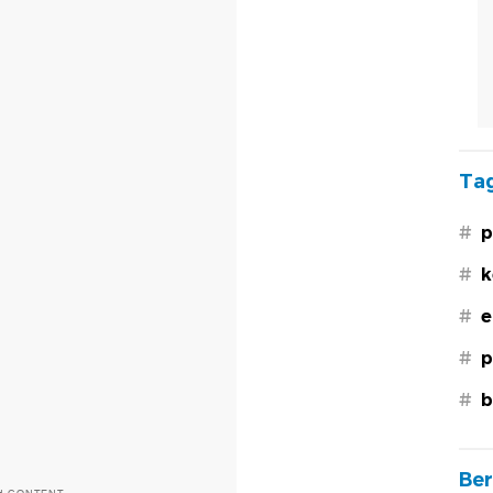
Tag
#
p
#
k
#
e
#
p
#
b
Ber