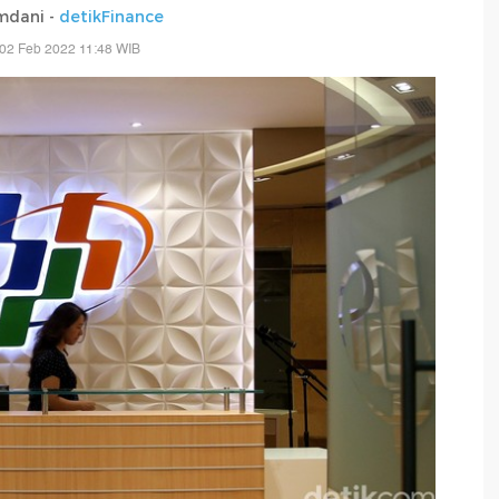
mdani -
detikFinance
02 Feb 2022 11:48 WIB