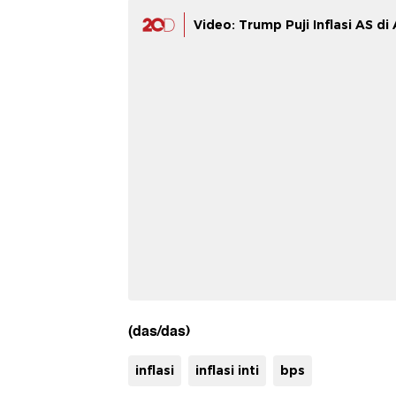
Video: Trump Puji Inflasi AS d
(das/das)
inflasi
inflasi inti
bps