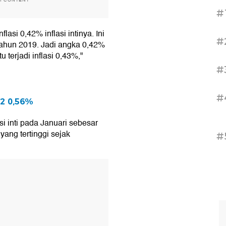
H CONTENT
#
lasi 0,42% inflasi intinya. Ini
#
tahun 2019. Jadi angka 0,42%
u terjadi inflasi 0,43%,"
#
#
22 0,56%
si inti pada Januari sebesar
 yang tertinggi sejak
#
T