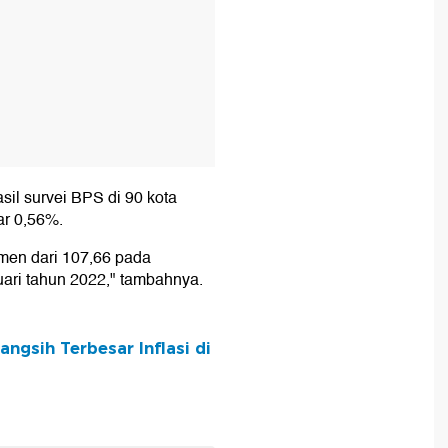
asil survei BPS di 90 kota
sar 0,56%.
umen dari 107,66 pada
ari tahun 2022," tambahnya.
gsih Terbesar Inflasi di