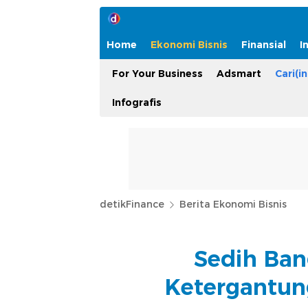
Home
Ekonomi Bisnis
Finansial
I
For Your Business
Adsmart
Cari(in
Infografis
detikFinance
Berita Ekonomi Bisnis
Sedih Ban
Ketergantun