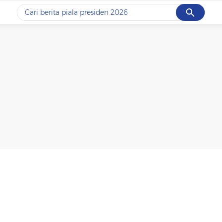
Cancel
Yang sedang ramai dicari
#1
piala presiden 2026
#2
prabowo
#3
gempa hari ini
#4
demo
#5
iran
Promoted
Terakhir yang dicari
Loading...