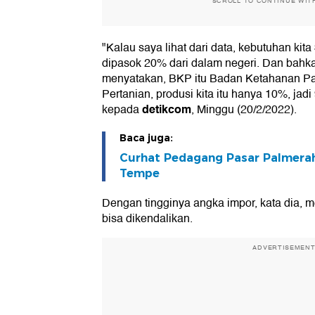
SCROLL TO CONTINUE WIT
"Kalau saya lihat dari data, kebutuhan kita 
dipasok 20% dari dalam negeri. Dan bahka
menyatakan, BKP itu Badan Ketahanan Pa
Pertanian, produsi kita itu hanya 10%, jad
detikcom
kepada
, Minggu (20/2/2022).
Baca juga:
Curhat Pedagang Pasar Palmerah
Tempe
Dengan tingginya angka impor, kata dia, m
bisa dikendalikan.
ADVERTISEMEN