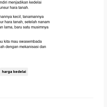
diri menjadikan kedelai
nsur hara tanah.
ahannya kecil, tanamannya
ur hara tanah, setelah nanam
an lama, baru satu musimnya
alau kita mau swasembada
 lah dengan mekanisasi dan
harga kedelai