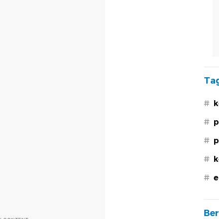
Tag
#
k
#
p
#
p
#
k
#
e
Ber