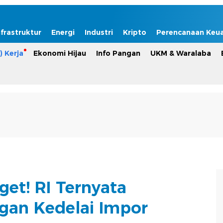
nfrastruktur
Energi
Industri
Kripto
Perencanaan Keu
) Kerja
Ekonomi Hijau
Info Pangan
UKM & Waralaba
get! RI Ternyata
gan Kedelai Impor