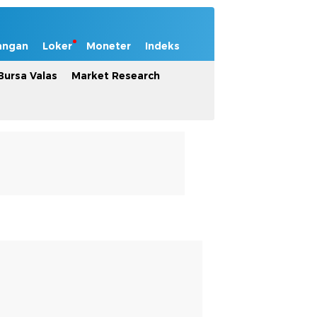
angan
Loker
Moneter
Indeks
Bursa Valas
Market Research