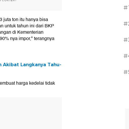
H CONTENT
#
3 juta ton itu hanya bisa
#
n untuk tahun ini dari BKP
ngan di Kementerian
i 90% nya impor," terangnya
#
#
 Akibat Langkanya Tahu-
#
embuat harga kedelai tidak
T