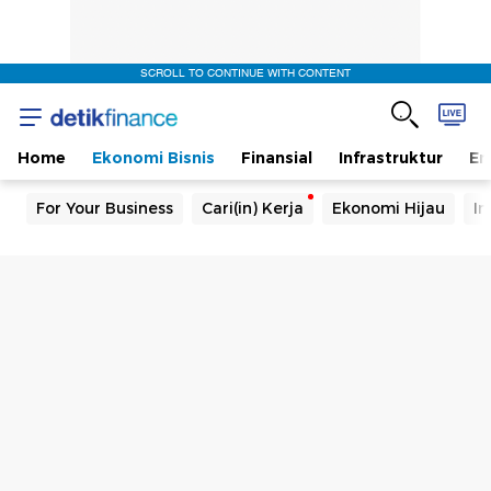
SCROLL TO CONTINUE WITH CONTENT
Home
Ekonomi Bisnis
Finansial
Infrastruktur
En
For Your Business
Cari(in) Kerja
Ekonomi Hijau
In