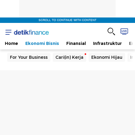
SCROLL TO CONTINUE WITH CONTENT
Home
Ekonomi Bisnis
Finansial
Infrastruktur
En
For Your Business
Cari(in) Kerja
Ekonomi Hijau
In