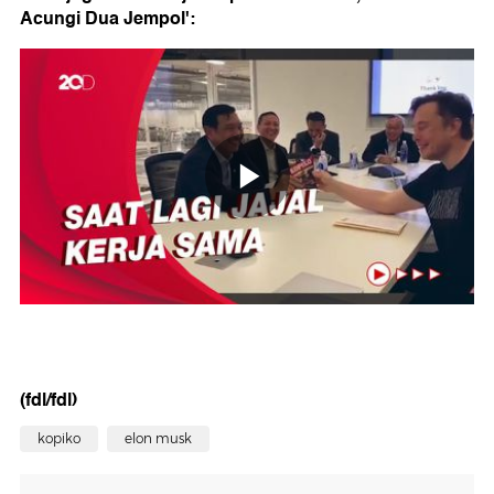
Acungi Dua Jempol':
(fdl/fdl)
kopiko
elon musk