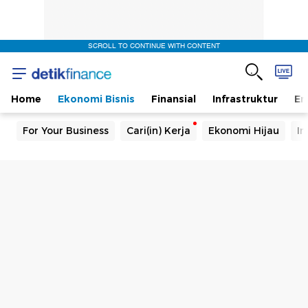
SCROLL TO CONTINUE WITH CONTENT
Home
Ekonomi Bisnis
Finansial
Infrastruktur
En
For Your Business
Cari(in) Kerja
Ekonomi Hijau
In