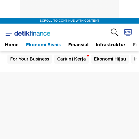
SCROLL TO CONTINUE WITH CONTENT
Home
Ekonomi Bisnis
Finansial
Infrastruktur
En
For Your Business
Cari(in) Kerja
Ekonomi Hijau
In