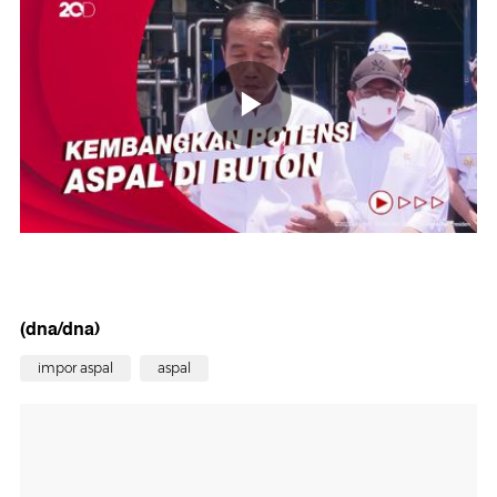
(dna/dna)
impor aspal
aspal