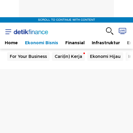
SCROLL TO CONTINUE WITH CONTENT
Home
Ekonomi Bisnis
Finansial
Infrastruktur
En
For Your Business
Cari(in) Kerja
Ekonomi Hijau
In