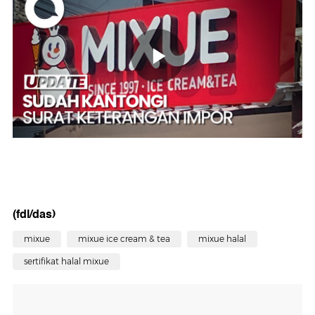
(fdl/das)
mixue
mixue ice cream & tea
mixue halal
sertifikat halal mixue