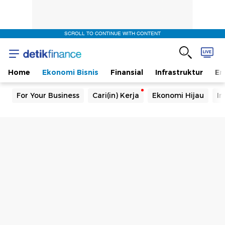
SCROLL TO CONTINUE WITH CONTENT
Home
Ekonomi Bisnis
Finansial
Infrastruktur
En
For Your Business
Cari(in) Kerja
Ekonomi Hijau
In