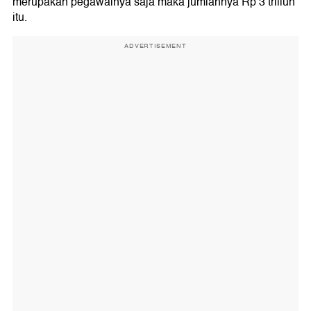
merupakan pegawainya saja maka jumlahnya Rp 3 triliun
itu.
ADVERTISEMENT