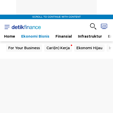
SCROLL TO CONTINUE WITH CONTENT
Home
Ekonomi Bisnis
Finansial
Infrastruktur
En
For Your Business
Cari(in) Kerja
Ekonomi Hijau
In