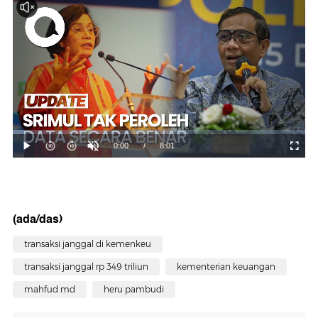
(ada/das)
transaksi janggal di kemenkeu
transaksi janggal rp 349 triliun
kementerian keuangan
mahfud md
heru pambudi