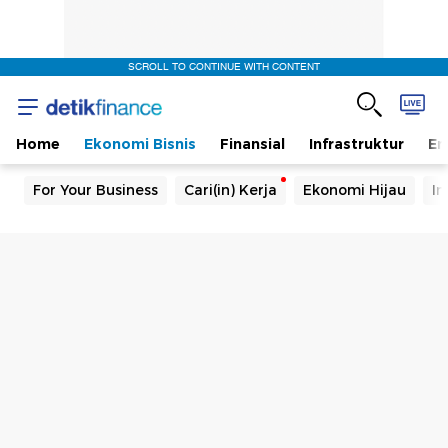
SCROLL TO CONTINUE WITH CONTENT
Home
Ekonomi Bisnis
Finansial
Infrastruktur
En
For Your Business
Cari(in) Kerja
Ekonomi Hijau
In