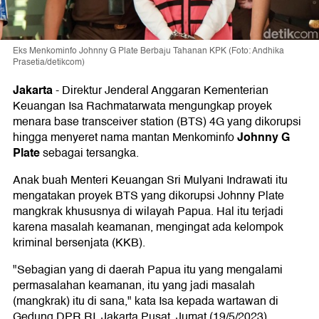
Eks Menkominfo Johnny G Plate Berbaju Tahanan KPK (Foto: Andhika
Prasetia/detikcom)
Jakarta
-
Direktur Jenderal Anggaran Kementerian
Keuangan Isa Rachmatarwata mengungkap proyek
menara base transceiver station (BTS) 4G yang dikorupsi
Johnny G
hingga menyeret nama mantan Menkominfo
Plate
sebagai tersangka.
Anak buah Menteri Keuangan Sri Mulyani Indrawati itu
mengatakan proyek BTS yang dikorupsi Johnny Plate
mangkrak khususnya di wilayah Papua. Hal itu terjadi
karena masalah keamanan, mengingat ada kelompok
kriminal bersenjata (KKB).
"Sebagian yang di daerah Papua itu yang mengalami
permasalahan keamanan, itu yang jadi masalah
(mangkrak) itu di sana," kata Isa kepada wartawan di
Gedung DPR RI, Jakarta Pusat, Jumat (19/5/2023).