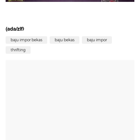
(ada/zlf)
baju impor bekas
baju bekas
baju impor
thrifting