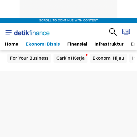
SCROLL TO CONTINUE WITH CONTENT
Home
Ekonomi Bisnis
Finansial
Infrastruktur
En
For Your Business
Cari(in) Kerja
Ekonomi Hijau
In