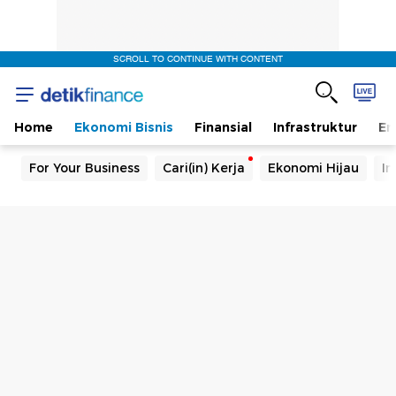
SCROLL TO CONTINUE WITH CONTENT
Home
Ekonomi Bisnis
Finansial
Infrastruktur
En
For Your Business
Cari(in) Kerja
Ekonomi Hijau
In