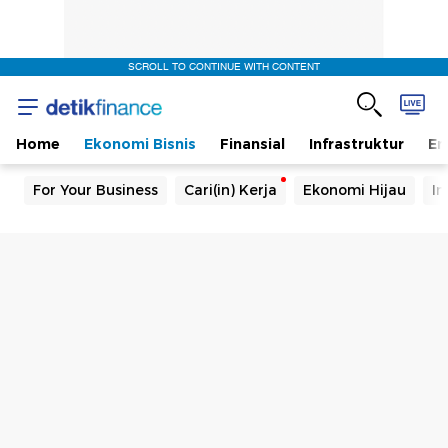
SCROLL TO CONTINUE WITH CONTENT
Home
Ekonomi Bisnis
Finansial
Infrastruktur
En
For Your Business
Cari(in) Kerja
Ekonomi Hijau
In