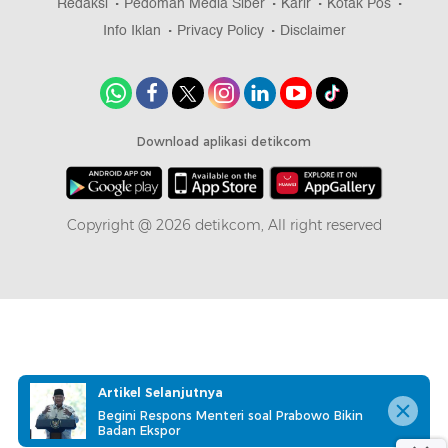
Redaksi
Pedoman Media Siber
Karir
Kotak Pos
Info Iklan
Privacy Policy
Disclaimer
Download aplikasi detikcom
Copyright @ 2026 detikcom, All right reserved
Artikel Selanjutnya
Begini Respons Menteri soal Prabowo Bikin
Badan Ekspor