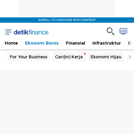
SCROLL TO CONTINUE WITH CONTENT
Home
Ekonomi Bisnis
Finansial
Infrastruktur
En
For Your Business
Cari(in) Kerja
Ekonomi Hijau
In