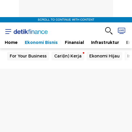
SCROLL TO CONTINUE WITH CONTENT
Home
Ekonomi Bisnis
Finansial
Infrastruktur
En
For Your Business
Cari(in) Kerja
Ekonomi Hijau
In