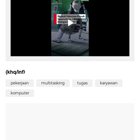
(khq/inf)
pekerjaan
multitasking
tugas
karyawan
komputer