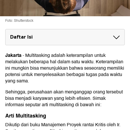
Foto: Shutterstock
Daftar Isi
Arti Multitasking
Jakarta
-
Multitasking adalah keterampilan untuk
Jenis Multitasking
melakukan beberapa hal dalam satu waktu. Keterampilan
1. Organisasi
ini mungkin bisa menunjukkan bahwa seseorang memiliki
2. Prioritas
potensi untuk menyelesaikan berbagai tugas pada waktu
3. Delegasi
yang sama.
4. Eksekusi
Contoh Multitasking
Sehingga, perusahaan akan menganggap orang tersebut
bisa menjadi karyawan yang lebih efisien. Simak
Persamaan Multitasking pada Manusia dan
informasi seputar arti multitasking di bawah ini:
Komputer
Arti Multitasking
Apakah Multitasking Baik untuk Otak?
Dikutip dari buku Manajemen Proyek rantai Kritis oleh Ir.