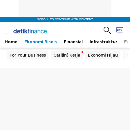
SCROLL TO CONTINUE WITH CONTENT
Home
Ekonomi Bisnis
Finansial
Infrastruktur
En
For Your Business
Cari(in) Kerja
Ekonomi Hijau
In