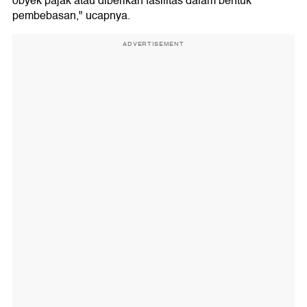
obyek pajak atau diberikan fasilitas dalam bentuk
pembebasan," ucapnya.
ADVERTISEMENT