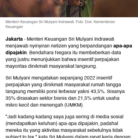
Menterri Keuangan Sri Mulyani Indrawati. Foto: Dok. Kementerian
Keuangan
Jakarta
-
Menteri Keuangan Sri Mulyani Indrawati
apa-apa
menjawab nyinyiran netizen yang berpandangan
dipajakin
. Bendahara Negara itu membeberkan data
yang justru menunjukkan bahwa insentif perpajakan
mayoritas dinikmati masyarakat langsung.
Sri Mulyani mengatakan sepanjang 2022 insentif
perpajakan yang dinikmati masyarakat rumah tangga
langsung memiliki porsi terbesar yakni 43,5%. Sisanya
35% dirasakan sektor bisnis dan 21,5% untuk usaha
mikro kecil dan menengah (UMKM).
"Jadi kadang-kadang saya juga sering di media sosial
(mendapatkan keluhan) apa-apa dipajakin, padahal
mereka itu yang aktivitas masyarakat sebetulnya tidak
subject to tax," kata Sri Mulyani dalam rapat kerja dengan