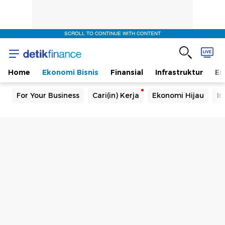
SCROLL TO CONTINUE WITH CONTENT
Home
Ekonomi Bisnis
Finansial
Infrastruktur
En
For Your Business
Cari(in) Kerja
Ekonomi Hijau
In