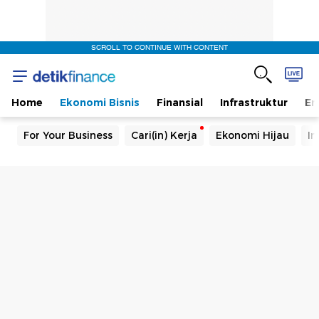
SCROLL TO CONTINUE WITH CONTENT
Home
Ekonomi Bisnis
Finansial
Infrastruktur
En
For Your Business
Cari(in) Kerja
Ekonomi Hijau
In