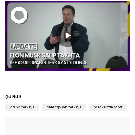
(fdl/fdl)
orang terkaya
perempuan terkaya
mackenzie scott