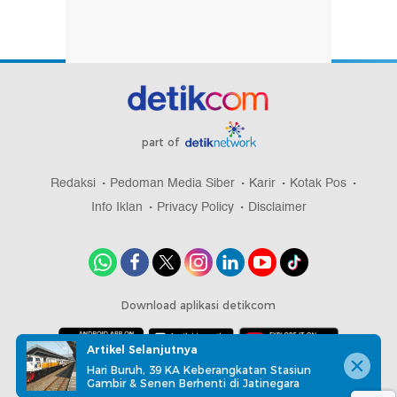
part of
Redaksi
Pedoman Media Siber
Karir
Kotak Pos
Info Iklan
Privacy Policy
Disclaimer
Download aplikasi detikcom
Artikel Selanjutnya
Hari Buruh, 39 KA Keberangkatan Stasiun
Copyright @ 2026 detikcom, All right reserved
Gambir & Senen Berhenti di Jatinegara