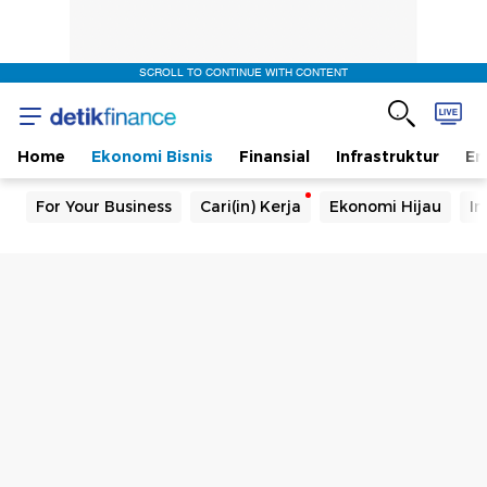
SCROLL TO CONTINUE WITH CONTENT
Home
Ekonomi Bisnis
Finansial
Infrastruktur
En
For Your Business
Cari(in) Kerja
Ekonomi Hijau
In