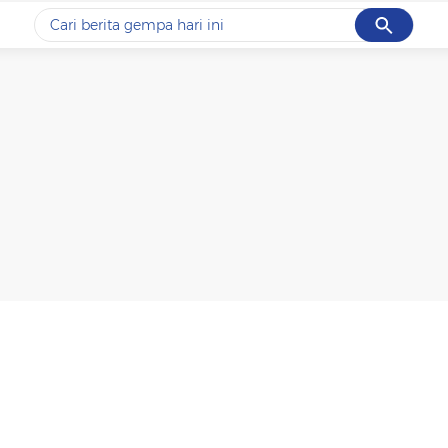
Cancel
Yang sedang ramai dicari
#1
data live draw sgp
#2
iran
#3
senjata
#4
prabowo
#5
gempa hari ini
Promoted
Terakhir yang dicari
Loading...