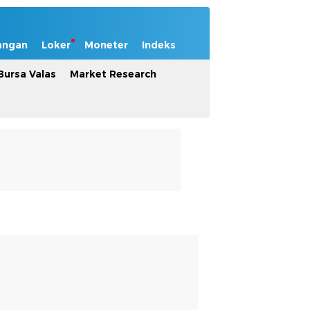
angan
Loker
Moneter
Indeks
Bursa Valas
Market Research