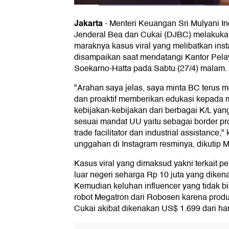
Jakarta
-
Menteri Keuangan Sri Mulyani In
Jenderal Bea dan Cukai (DJBC) melakukan
maraknya kasus viral yang melibatkan insta
disampaikan saat mendatangi Kantor Pel
Soekarno-Hatta pada Sabtu (27/4) malam.
"Arahan saya jelas, saya minta BC terus 
dan proaktif memberikan edukasi kepada
kebijakan-kebijakan dari berbagai K/L ya
sesuai mandat UU yaitu sebagai border prot
trade facilitator dan industrial assistance,
unggahan di Instagram resminya, dikutip M
Kasus viral yang dimaksud yakni terkait pe
luar negeri seharga Rp 10 juta yang diken
Kemudian keluhan influencer yang tidak 
robot Megatron dari Robosen karena produk
Cukai akibat dikenakan US$ 1.699 dari h