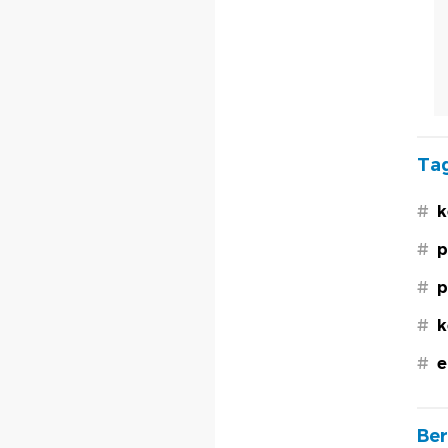
Tag
#
k
#
p
#
p
#
k
#
e
Ber