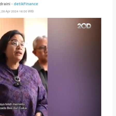
draini -
detikFinance
 28 Apr 2024 16:00 WIB