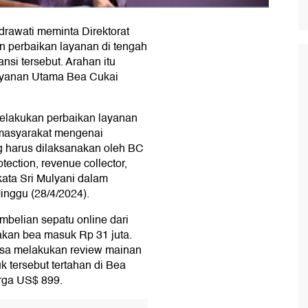
drawati meminta Direktorat
 perbaikan layanan di tengah
nsi tersebut. Arahan itu
ayanan Utama Bea Cukai
melakukan perbaikan layanan
 masyarakat mengenai
ng harus dilaksanakan oleh BC
ection, revenue collector,
" kata Sri Mulyani dalam
inggu (28/4/2024).
mbelian sepatu online dari
akan bea masuk Rp 31 juta.
bisa melakukan review mainan
 tersebut tertahan di Bea
arga US$ 899.