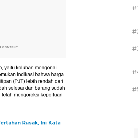
#
#
#
H CONTENT
p, yaitu keluhan mengenai
#
emukan indikasi bahwa harga
tipan (PJT) lebih rendah dari
dah selesai dan barang sudah
#
i telah mengoreksi keperluan
ertahan Rusak, Ini Kata