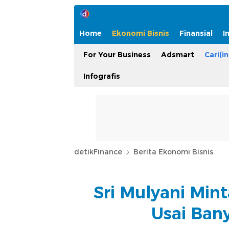
Home
Ekonomi Bisnis
Finansial
I
For Your Business
Adsmart
Cari(in
Infografis
detikFinance
Berita Ekonomi Bisnis
Sri Mulyani Min
Usai Bany