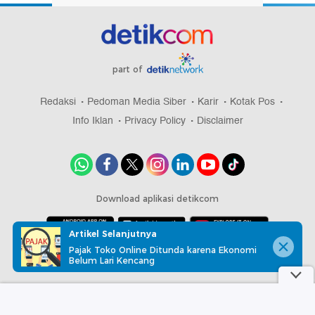
part of
Redaksi
Pedoman Media Siber
Karir
Kotak Pos
Info Iklan
Privacy Policy
Disclaimer
Download aplikasi detikcom
Artikel Selanjutnya
Pajak Toko Online Ditunda karena Ekonomi
Copyright @ 2026 detikcom, All right reserved
Belum Lari Kencang