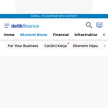
SCROLL TO CONTINUE WITH CONTENT
Home
Ekonomi Bisnis
Finansial
Infrastruktur
En
For Your Business
Cari(in) Kerja
Ekonomi Hijau
In