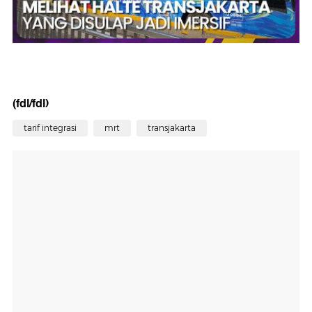
(fdl/fdl)
tarif integrasi
mrt
transjakarta