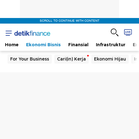
SCROLL TO CONTINUE WITH CONTENT
Home
Ekonomi Bisnis
Finansial
Infrastruktur
En
For Your Business
Cari(in) Kerja
Ekonomi Hijau
In