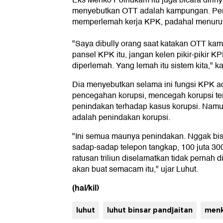
Eks Menko Polhukam itu juga bicara dirinya
menyebutkan OTT adalah kampungan. Pern
memperlemah kerja KPK, padahal menurut
"Saya dibully orang saat katakan OTT ka
pansel KPK itu, jangan kelen pikir-pikir 
diperlemah. Yang lemah itu sistem kita," ka
Dia menyebutkan selama ini fungsi KPK ada
pencegahan korupsi, mencegah korupsi te
penindakan terhadap kasus korupsi. Namun
adalah penindakan korupsi.
"Ini semua maunya penindakan. Nggak bis
sadap-sadap telepon tangkap, 100 juta 300
ratusan triliun diselamatkan tidak pernah 
akan buat semacam itu," ujar Luhut.
(hal/kil)
luhut
luhut binsar pandjaitan
menk