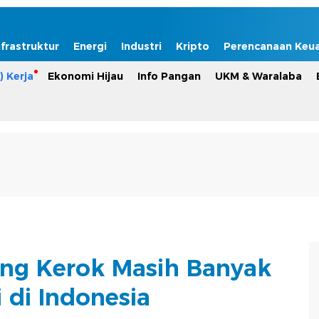
nfrastruktur
Energi
Industri
Kripto
Perencanaan Keu
) Kerja
Ekonomi Hijau
Info Pangan
UKM & Waralaba
ng Kerok Masih Banyak
 di Indonesia