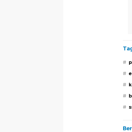
Tag
#
p
#
e
#
k
#
b
#
s
Ber