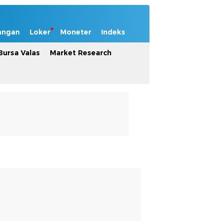
angan
Loker
Moneter
Indeks
Bursa Valas
Market Research