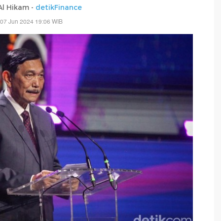
 Al Hikam -
detikFinance
 07 Jun 2024 19:06 WIB