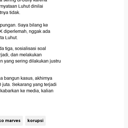
 sering di-bully karena
yataan Luhut dinilai
nya tidak.
mpungan. Saya bilang ke
KPK diperlemah, nggak ada
ta Luhut.
 tiga, sosialisasi soal
rjadi, dan melakukan
 yang sering dilakukan justru
a bangun kasus, akhirnya
 juta. Sekarang yang terjadi
dikabarkan ke media, kalian
o marves
korupsi