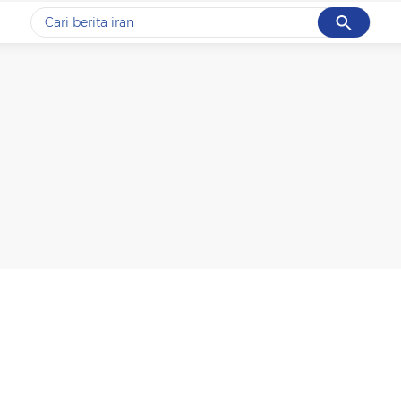
Cancel
Yang sedang ramai dicari
#1
demo
#2
prabowo
#3
iran
#4
korupsi
#5
kpk
Promoted
Terakhir yang dicari
Loading...