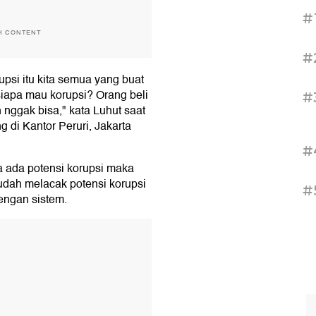
#
H CONTENT
#
upsi itu kita semua yang buat
iapa mau korupsi? Orang beli
#
nggak bisa," kata Luhut saat
g di Kantor Peruri, Jakarta
#
a ada potensi korupsi maka
dah melacak potensi korupsi
#
engan sistem.
T