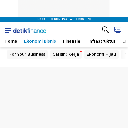
SCROLL TO CONTINUE WITH CONTENT
Home
Ekonomi Bisnis
Finansial
Infrastruktur
En
For Your Business
Cari(in) Kerja
Ekonomi Hijau
In