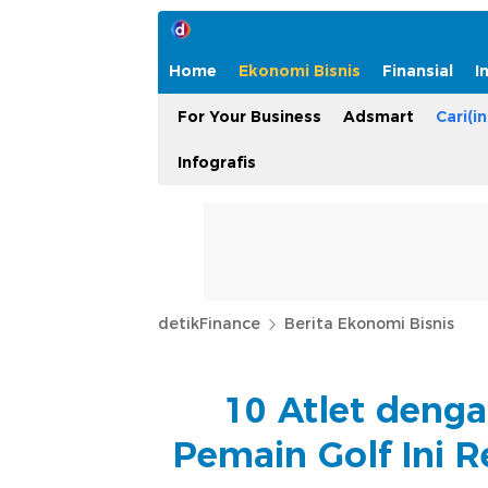
Home
Ekonomi Bisnis
Finansial
I
For Your Business
Adsmart
Cari(in
Infografis
detikFinance
Berita Ekonomi Bisnis
10 Atlet deng
Pemain Golf Ini R