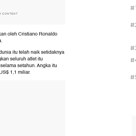
#
H CONTENT
#
kan oleh Cristiano Ronaldo
a.
#
dunia itu telah naik setidaknya
kan seluruh atlet itu
#
selama setahun. Angka itu
US$ 1,1 miliar.
#
T