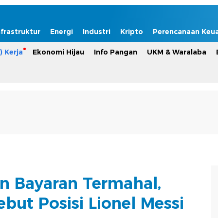
nfrastruktur
Energi
Industri
Kripto
Perencanaan Keu
) Kerja
Ekonomi Hijau
Info Pangan
UKM & Waralaba
an Bayaran Termahal,
ebut Posisi Lionel Messi