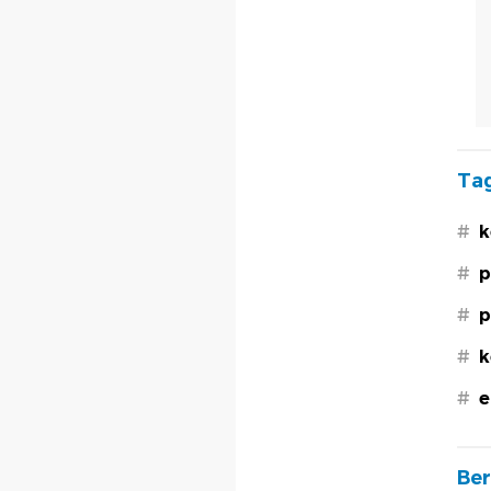
Tag
#
k
#
p
#
p
#
k
#
e
Ber