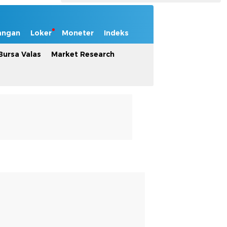
angan
Loker
Moneter
Indeks
Bursa Valas
Market Research