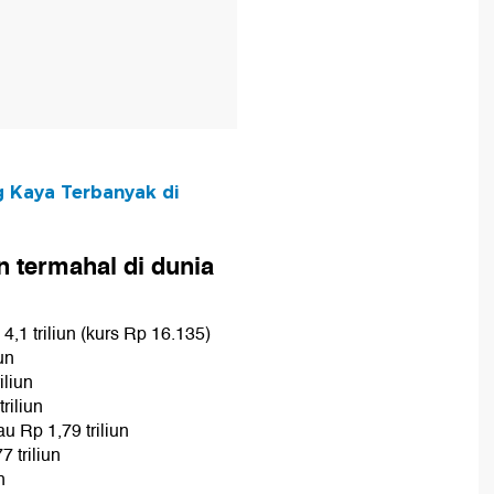
g Kaya Terbanyak di
an termahal di dunia
4,1 triliun (kurs Rp 16.135)
un
iliun
riliun
u Rp 1,79 triliun
 triliun
n