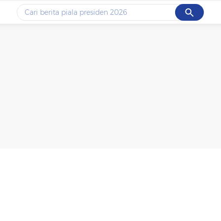
Cancel
Yang sedang ramai dicari
#1
data live draw sgp
#2
piala presiden 2026
#3
prabowo
#4
iran
#5
gempa hari ini
Promoted
Terakhir yang dicari
Loading...