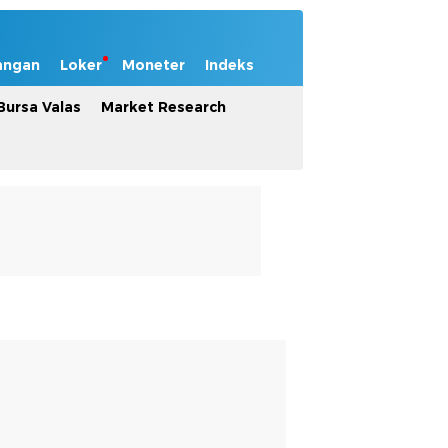
angan
Loker
Moneter
Indeks
Bursa Valas
Market Research