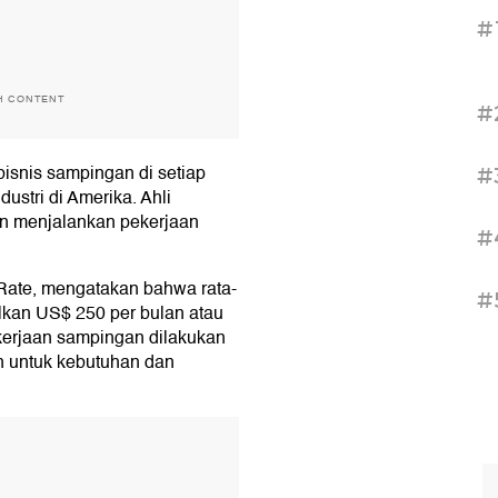
#
H CONTENT
#
isnis sampingan di setiap
#
ustri di Amerika. Ahli
n menjalankan pekerjaan
#
 Rate, mengatakan bahwa rata-
#
lkan US$ 250 per bulan atau
ekerjaan sampingan dilakukan
n untuk kebutuhan dan
T