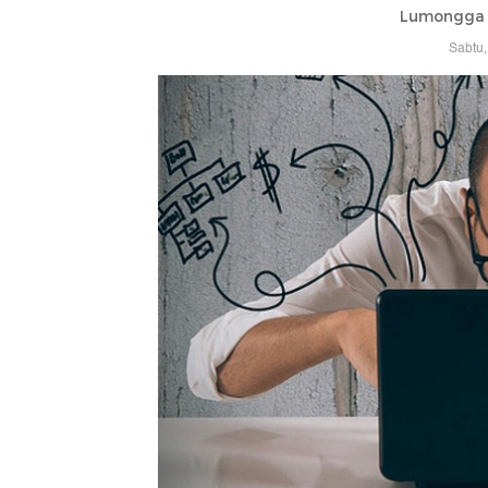
Lumongga 
Sabtu,