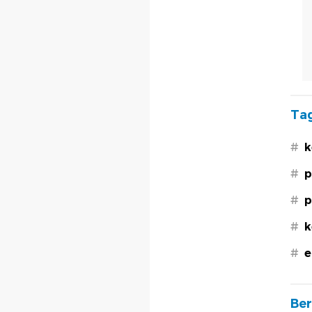
Tag
#
k
#
p
#
p
#
k
#
e
Ber