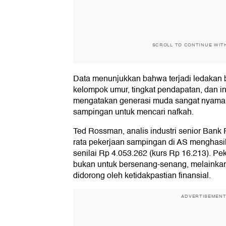
SCROLL TO CONTINUE WIT
Data menunjukkan bahwa terjadi ledakan b
kelompok umur, tingkat pendapatan, dan ind
mengatakan generasi muda sangat nyama
sampingan untuk mencari nafkah.
Ted Rossman, analis industri senior Bank
rata pekerjaan sampingan di AS menghasi
senilai Rp 4.053.262 (kurs Rp 16.213). P
bukan untuk bersenang-senang, melainka
didorong oleh ketidakpastian finansial.
ADVERTISEMEN