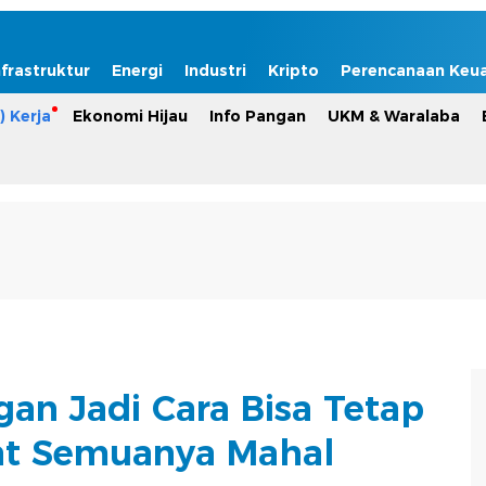
nfrastruktur
Energi
Industri
Kripto
Perencanaan Keu
) Kerja
Ekonomi Hijau
Info Pangan
UKM & Waralaba
an Jadi Cara Bisa Tetap
at Semuanya Mahal