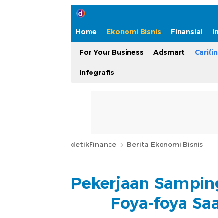
Home
Ekonomi Bisnis
Finansial
I
For Your Business
Adsmart
Cari(in
Infografis
detikFinance
Berita Ekonomi Bisnis
Pekerjaan Samping
Foya-foya Sa