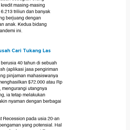
 kredit masing-masing
16.213 triliun dan banyak
ang berjuang dengan
an anak. Kedua bidang
ndemi ini.
Susah Cari Tukang Las
 berusia 40 tahun di sebuah
sh (aplikasi jasa pengiriman
ang pinjaman mahasiswanya
 menghasilkan $72.000 atau Rp
h, mengurangi utangnya
ng, ia tetap melakukan
akin nyaman dengan berbagai
t Recession pada usia 20-an
pengaman yang potensial. Hal