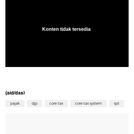
(aid/das)
pajak
djp
core tax
core tax system
spt