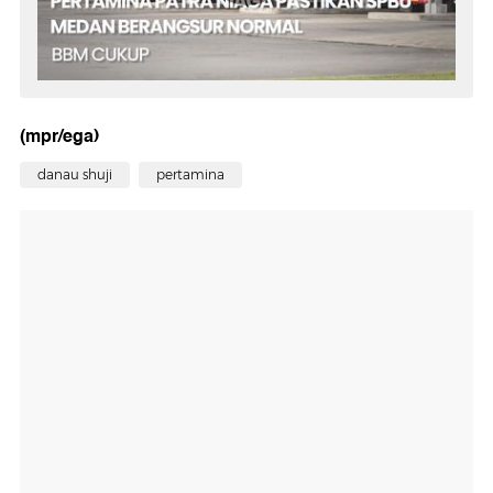
(mpr/ega)
danau shuji
pertamina