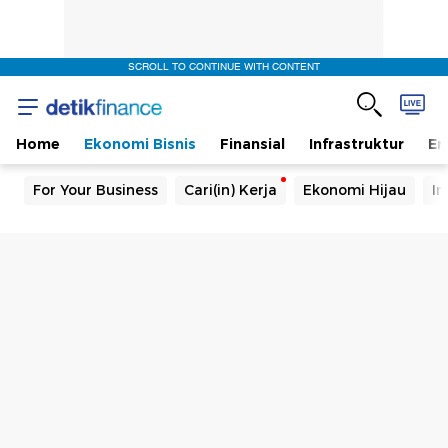
SCROLL TO CONTINUE WITH CONTENT
Home
Ekonomi Bisnis
Finansial
Infrastruktur
En
For Your Business
Cari(in) Kerja
Ekonomi Hijau
In