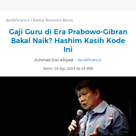
detikFinance
Berita Ekonomi Bisnis
Gaji Guru di Era Prabowo-Gibran
Bakal Naik? Hashim Kasih Kode
Ini
Achmad Dwi Afriyadi -
detikFinance
Senin, 05 Agu 2024 06:45 WIB