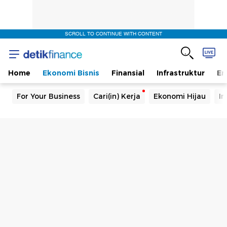
SCROLL TO CONTINUE WITH CONTENT
Home
Ekonomi Bisnis
Finansial
Infrastruktur
En
For Your Business
Cari(in) Kerja
Ekonomi Hijau
In