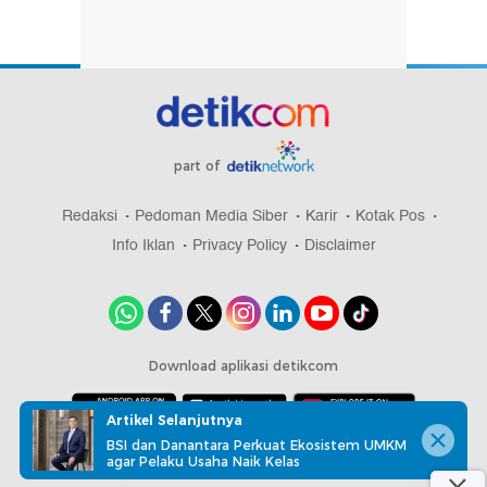
part of
Redaksi
Pedoman Media Siber
Karir
Kotak Pos
Info Iklan
Privacy Policy
Disclaimer
Download aplikasi detikcom
Artikel Selanjutnya
BSI dan Danantara Perkuat Ekosistem UMKM
Copyright @ 2026 detikcom, All right reserved
agar Pelaku Usaha Naik Kelas