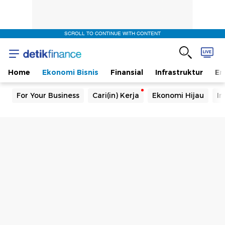
SCROLL TO CONTINUE WITH CONTENT
Home
Ekonomi Bisnis
Finansial
Infrastruktur
En
For Your Business
Cari(in) Kerja
Ekonomi Hijau
In