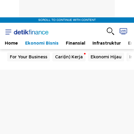
SCROLL TO CONTINUE WITH CONTENT
Home
Ekonomi Bisnis
Finansial
Infrastruktur
En
For Your Business
Cari(in) Kerja
Ekonomi Hijau
In