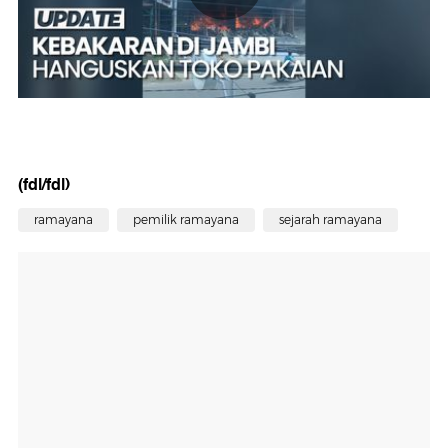
(fdl/fdl)
ramayana
pemilik ramayana
sejarah ramayana