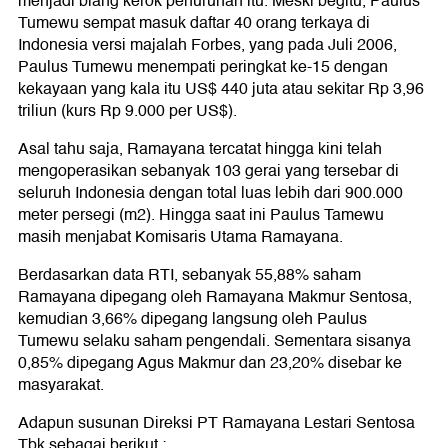
menjadi biang kerok penurunan itu. Meski begitu, Paulus
Tumewu sempat masuk daftar 40 orang terkaya di
Indonesia versi majalah Forbes, yang pada Juli 2006,
Paulus Tumewu menempati peringkat ke-15 dengan
kekayaan yang kala itu US$ 440 juta atau sekitar Rp 3,96
triliun (kurs Rp 9.000 per US$).
Asal tahu saja, Ramayana tercatat hingga kini telah
mengoperasikan sebanyak 103 gerai yang tersebar di
seluruh Indonesia dengan total luas lebih dari 900.000
meter persegi (m2). Hingga saat ini Paulus Tamewu
masih menjabat Komisaris Utama Ramayana.
Berdasarkan data RTI, sebanyak 55,88% saham
Ramayana dipegang oleh Ramayana Makmur Sentosa,
kemudian 3,66% dipegang langsung oleh Paulus
Tumewu selaku saham pengendali. Sementara sisanya
0,85% dipegang Agus Makmur dan 23,20% disebar ke
masyarakat.
Adapun susunan Direksi PT Ramayana Lestari Sentosa
Tbk sebagai berikut :