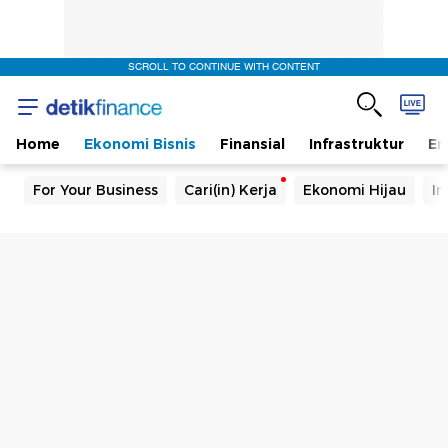
SCROLL TO CONTINUE WITH CONTENT
Home
Ekonomi Bisnis
Finansial
Infrastruktur
En
For Your Business
Cari(in) Kerja
Ekonomi Hijau
In