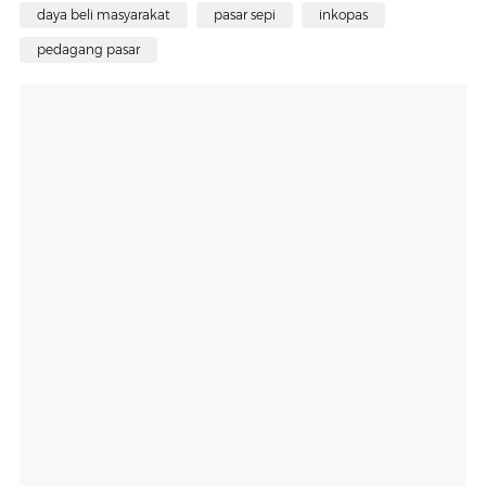
daya beli masyarakat
pasar sepi
inkopas
pedagang pasar