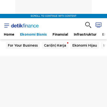
SCROLL TO CONTINUE WITH CONTENT
Home
Ekonomi Bisnis
Finansial
Infrastruktur
En
For Your Business
Cari(in) Kerja
Ekonomi Hijau
In