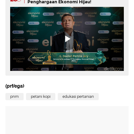
Penghargaan Ekonomi Hijau!
(prf/ega)
pnm
petani kopi
edukasi pertanian