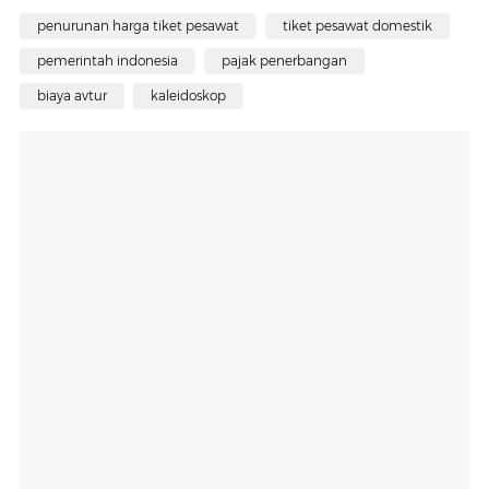
penurunan harga tiket pesawat
tiket pesawat domestik
pemerintah indonesia
pajak penerbangan
biaya avtur
kaleidoskop