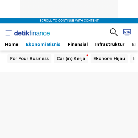
SCROLL TO CONTINUE WITH CONTENT
Home
Ekonomi Bisnis
Finansial
Infrastruktur
En
For Your Business
Cari(in) Kerja
Ekonomi Hijau
In