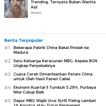
Trending, Ternyata Bukan Wanita
Asli
Wolipop
Berita Terpopuler
#1
Beberapa Pabrik China Bakal Pindah ke
Madura
#2
Satu Keluarga Keracunan MBG, Kepala BGN
Ungkap Penyebabnya
#3
Cuaca Cerah Dimanfaatkan Petani China
untuk Olah Hasil Panen Cabai
#4
Ekonomi Kuartal II Tumbuh 5,29%, Purbaya
Nilai Cukup Baik
#5
Dapur MBG Wajib Urus SLHS Paling Lambat
10 Agustus atau Tutup Permanen!