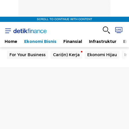
SCROLL TO CONTINUE WITH CONTENT
Home
Ekonomi Bisnis
Finansial
Infrastruktur
En
For Your Business
Cari(in) Kerja
Ekonomi Hijau
In