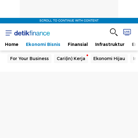
SCROLL TO CONTINUE WITH CONTENT
Home
Ekonomi Bisnis
Finansial
Infrastruktur
En
For Your Business
Cari(in) Kerja
Ekonomi Hijau
In