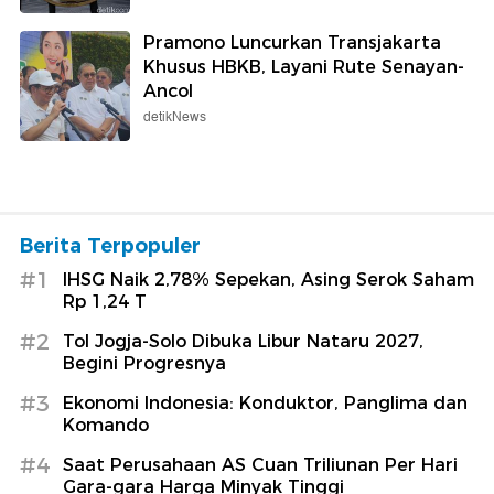
Pramono Luncurkan Transjakarta
Khusus HBKB, Layani Rute Senayan-
Ancol
detikNews
Berita Terpopuler
#1
IHSG Naik 2,78% Sepekan, Asing Serok Saham
Rp 1,24 T
#2
Tol Jogja-Solo Dibuka Libur Nataru 2027,
Begini Progresnya
#3
Ekonomi Indonesia: Konduktor, Panglima dan
Komando
#4
Saat Perusahaan AS Cuan Triliunan Per Hari
Gara-gara Harga Minyak Tinggi