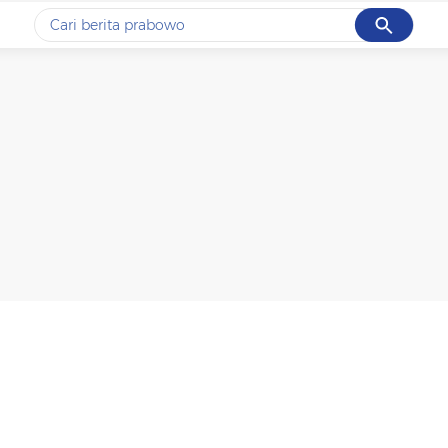
Cancel
Yang sedang ramai dicari
#1
data live draw sgp
#2
piala presiden 2026
#3
prabowo
#4
iran
#5
gempa hari ini
Promoted
Terakhir yang dicari
Loading...