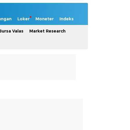
angan
Loker
Moneter
Indeks
Bursa Valas
Market Research