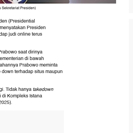
 Sekretariat Presiden)
en (Presidential
 menyatakan Presiden
ap judi online terus
rabowo saat dirinya
kementerian di bawah
rahannya Prabowo meminta
e down terhadap situs maupun
agi. Tidak hanya
takedown
i di Kompleks Istana
2025).