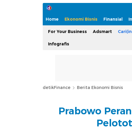
Home
Ekonomi Bisnis
Finansial
I
For Your Business
Adsmart
Cari(in
Infografis
detikFinance
Berita Ekonomi Bisnis
Prabowo Perang
Pelotot