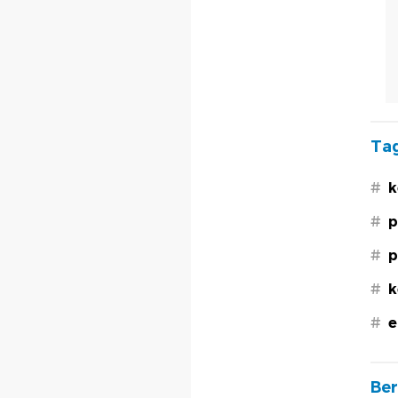
Tag
#
k
#
p
#
p
#
k
#
e
Ber