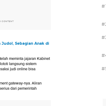
#
H CONTENT
#
#
n Judol, Sebagian Anak di
#
 telah meminta jajaran Kabinet
toti langsung sistem
#
saksi judi online bisa
yment gateway-nya. Aliran
 serius dari pemerintah
T