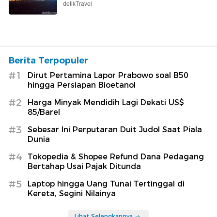
detikTravel
Berita Terpopuler
#1
Dirut Pertamina Lapor Prabowo soal B50
hingga Persiapan Bioetanol
#2
Harga Minyak Mendidih Lagi Dekati US$
85/Barel
#3
Sebesar Ini Perputaran Duit Judol Saat Piala
Dunia
#4
Tokopedia & Shopee Refund Dana Pedagang
Bertahap Usai Pajak Ditunda
#5
Laptop hingga Uang Tunai Tertinggal di
Kereta, Segini Nilainya
Lihat Selengkapnya