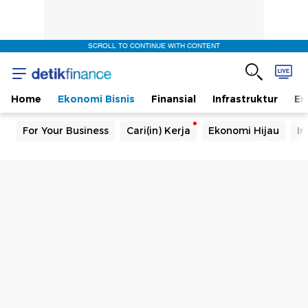
SCROLL TO CONTINUE WITH CONTENT
Home
Ekonomi Bisnis
Finansial
Infrastruktur
En
For Your Business
Cari(in) Kerja
Ekonomi Hijau
In