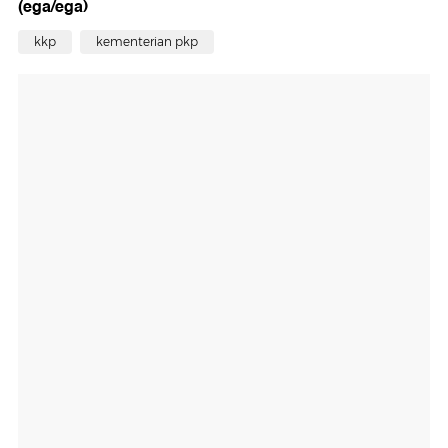
(ega/ega)
kkp
kementerian pkp