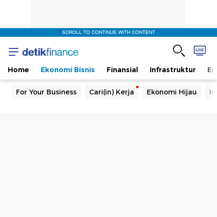
SCROLL TO CONTINUE WITH CONTENT
Home
Ekonomi Bisnis
Finansial
Infrastruktur
En
For Your Business
Cari(in) Kerja
Ekonomi Hijau
In