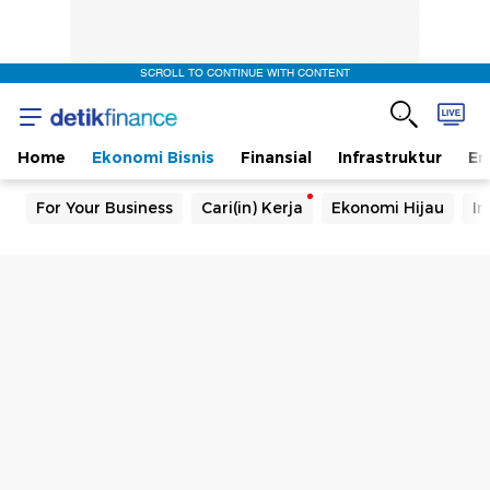
SCROLL TO CONTINUE WITH CONTENT
Home
Ekonomi Bisnis
Finansial
Infrastruktur
En
For Your Business
Cari(in) Kerja
Ekonomi Hijau
In