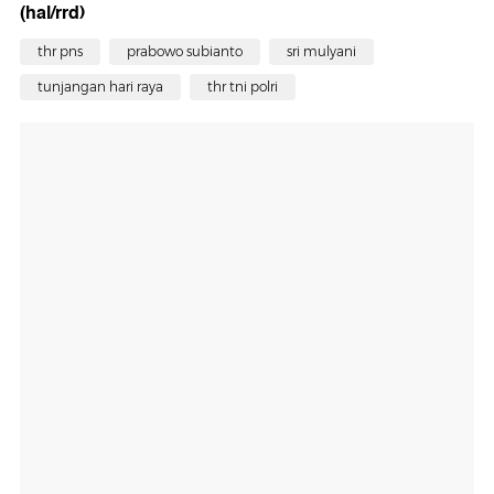
(hal/rrd)
thr pns
prabowo subianto
sri mulyani
tunjangan hari raya
thr tni polri