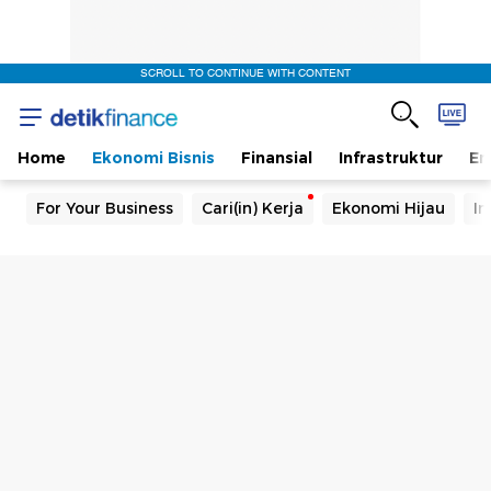
SCROLL TO CONTINUE WITH CONTENT
Home
Ekonomi Bisnis
Finansial
Infrastruktur
En
For Your Business
Cari(in) Kerja
Ekonomi Hijau
In