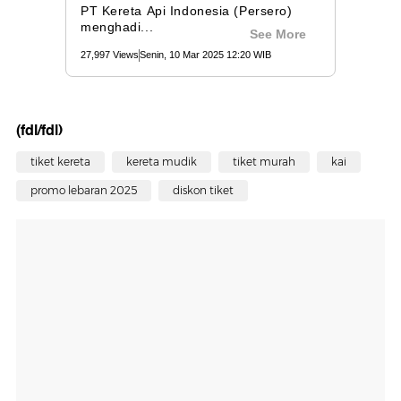
(fdl/fdl)
tiket kereta
kereta mudik
tiket murah
kai
promo lebaran 2025
diskon tiket