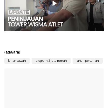
(ada/ara)
lahan sawah
program 3 juta rumah
lahan pertanian