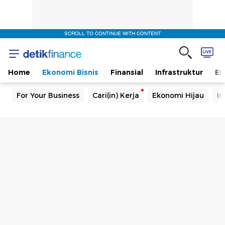
SCROLL TO CONTINUE WITH CONTENT
Home
Ekonomi Bisnis
Finansial
Infrastruktur
En
For Your Business
Cari(in) Kerja
Ekonomi Hijau
In