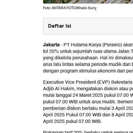
Foto: ANTARA FOTO/Khalis Surry
Daftar Isi
1. Tol Terpeka
Jakarta
-
PT Hutama Karya (Persero) akan
2. Tol Indraprabu
tol 20% untuk sejumlah ruas utama Jalan 
3. Tol Permai
yang dikelola perusahaan. Hal ini dimak
arus lalu lintas selama periode mudik dan
4. Tol Sumatera Utara
dengan program stimulus ekonomi dari pe
Executive Vice President (EVP) Sekretar
Adjib Al Hakim, mengatakan diskon atau pot
mulai tanggal 24 Maret 2025 pukul 07.00 
pukul 07.00 WIB untuk arus mudik. Sement
pemberian diskon berlaku mulai 3 April 2
April 2025 Pukul 07.00 WIB dan 8 April 2
April 2025 pukul 07.00 WIB.
Potongan tarif 20% berlaku untuk semua 