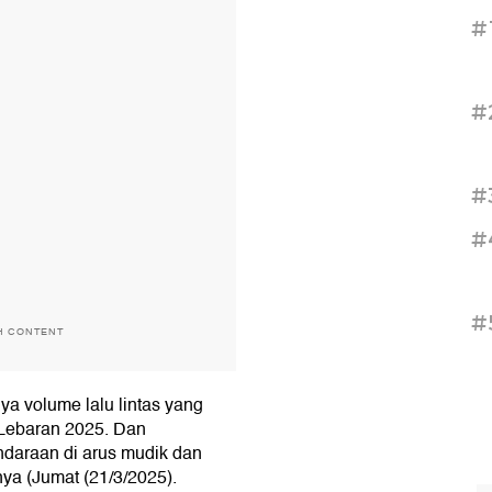
#
#
#
#
#
H CONTENT
nya volume lalu lintas yang
 Lebaran 2025. Dan
daraan di arus mudik dan
nya (Jumat (21/3/2025).