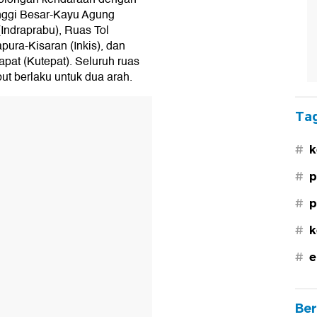
anggi Besar-Kayu Agung
(Indraprabu), Ruas Tol
ura-Kisaran (Inkis), dan
pat (Kutepat). Seluruh ruas
ut berlaku untuk dua arah.
Tag
#
k
#
p
#
p
#
k
#
e
Ber