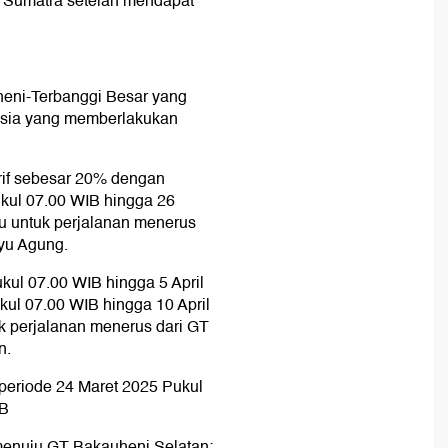
ans Sumatra setelah mendapat
uheni-Terbanggi Besar yang
onesia yang memberlakukan
rif sebesar 20% dengan
ukul 07.00 WIB hingga 26
u untuk perjalanan menerus
yu Agung.
kul 07.00 WIB hingga 5 April
kul 07.00 WIB hingga 10 April
k perjalanan menerus dari GT
n.
k periode 24 Maret 2025 Pukul
IB
enuju GT Bakauheni Selatan: