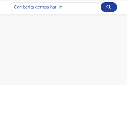
Cancel
Yang sedang ramai dicari
#1
data live draw sgp
#2
piala presiden 2026
#3
prabowo
#4
iran
#5
gempa hari ini
Promoted
Terakhir yang dicari
Loading...