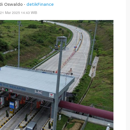
di Oswaldo -
detikFinance
 21 Mar 2025 14:43 WIB