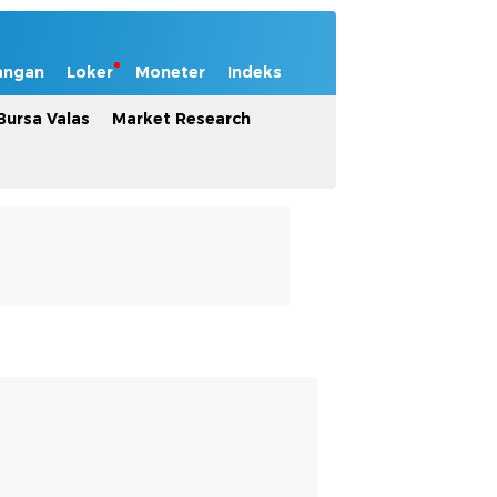
angan
Loker
Moneter
Indeks
Bursa Valas
Market Research