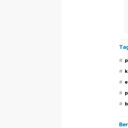
Tag
#
p
#
k
#
e
#
p
#
b
Ber