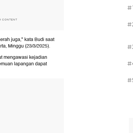
#
H CONTENT
#
rah juga," kata Budi saat
rta, Minggu (23/3/2025).
#
ut mengawasi kejadian
#
 temuan lapangan dapat
#
T