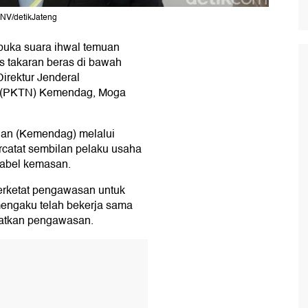
 NV/detikJateng
buka suara ihwal temuan
 takaran beras di bawah
irektur Jenderal
a (PKTN) Kemendag, Moga
an (Kemendag) melalui
rcatat sembilan pelaku usaha
label kemasan.
rketat pengawasan untuk
 mengaku telah bekerja sama
katkan pengawasan.