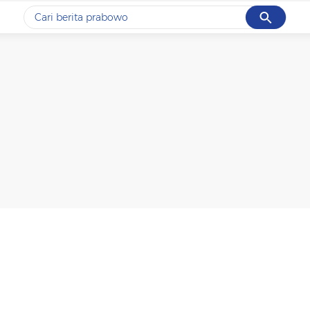
Cancel
Yang sedang ramai dicari
#1
gempa hari ini
#2
gempa
#3
iran
#4
demo
#5
prabowo
Promoted
Terakhir yang dicari
Loading...