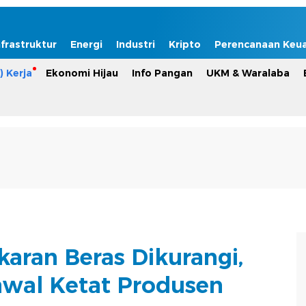
nfrastruktur
Energi
Industri
Kripto
Perencanaan Keu
) Kerja
Ekonomi Hijau
Info Pangan
UKM & Waralaba
aran Beras Dikurangi,
wal Ketat Produsen